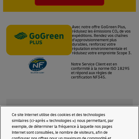
Avec notre offre GoGreen Plus,
réduisez les émissions CO₂ de vos
expéditions. Rendez vos chaînes
d’approvisionnement plus
durables, renforcez votre
réputation environnementale et
réduisez votre empreinte Scope 3.
Notre Service Client est en
conformité à la norme ISO 18295
et répond aux règles de
certification NF345.
Ce site Internet utilise des cookies et des technologies
DHL, PARTENAIRE
RETROUVEZ-NOUS SUR
similaires (ci-après « technologies ») nous permettant, par
LOGISTIQUE OFFICIEL
LES RÉSEAUX SOCIAUX
exemple, de déterminer la fréquence à laquelle nos pages
Internet sont consultées, le nombre de visiteurs, afin de
configurer nos offres pour un maximum de commodité et